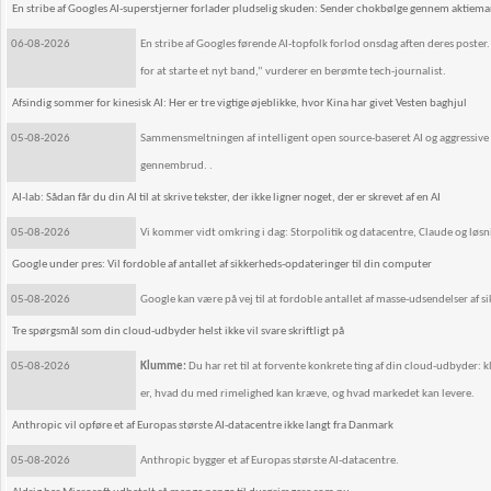
En stribe af Googles AI-superstjerner forlader pludselig skuden: Sender chokbølge gennem aktiem
06-08-2026
En stribe af Googles førende AI-topfolk forlod onsdag aften deres poster. F
for at starte et nyt band,” vurderer en berømte tech-journalist.
Afsindig sommer for kinesisk AI: Her er tre vigtige øjeblikke, hvor Kina har givet Vesten baghjul
05-08-2026
Sammensmeltningen af intelligent open source-baseret AI og aggressive
gennembrud. .
AI-lab: Sådan får du din AI til at skrive tekster, der ikke ligner noget, der er skrevet af en AI
05-08-2026
Vi kommer vidt omkring i dag: Storpolitik og datacentre, Claude og løsninge
Google under pres: Vil fordoble af antallet af sikkerheds-opdateringer til din computer
05-08-2026
Google kan være på vej til at fordoble antallet af masse-udsendelser af s
Tre spørgsmål som din cloud-udbyder helst ikke vil svare skriftligt på
05-08-2026
Klumme:
Du har ret til at forvente konkrete ting af din cloud-udbyder:
er, hvad du med rimelighed kan kræve, og hvad markedet kan levere.
Anthropic vil opføre et af Europas største AI-datacentre ikke langt fra Danmark
05-08-2026
Anthropic bygger et af Europas største AI-datacentre.