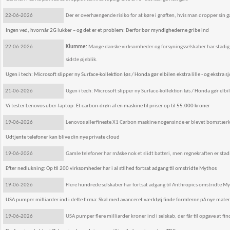
22-06-2026
Der er overhængende risiko for at køre i grøften, hvis man dropper sin g
Ingen ved, hvornår 2G lukker – og det er et problem: Derfor bør myndighederne gribe ind
22-06-2026
Klumme:
Mange danske virksomheder og forsyningsselskaber har stadig ud
sidste øjeblik.
Ugen i tech: Microsoft slipper ny Surface-kollektion løs / Honda gør elbilen ekstra lille - og ekstra s
21-06-2026
Ugen i tech: Microsoft slipper ny Surface-kollektion løs / Honda gør elbilen
Vi tester Lenovos uber-laptop: Et carbon-drøn af en maskine til priser op til 55.000 kroner
19-06-2026
Lenovos allerfineste X1 Carbon maskine nogensinde er blevet bomstærk.
Udtjente telefoner kan blive din nye private cloud
19-06-2026
Gamle telefoner har måske nok et slidt batteri, men regnekraften er stadi
Efter nedlukning: Op til 200 virksomheder har i al stilhed fortsat adgang til omstridte Mythos
19-06-2026
Flere hundrede selskaber har fortsat adgang til Anthropics omstridte My
USA pumper milliarder ind i dette firma: Skal med avanceret værktøj finde formlerne på nye materia
19-06-2026
USA pumper flere milliarder kroner ind i selskab, der får til opgave at fi