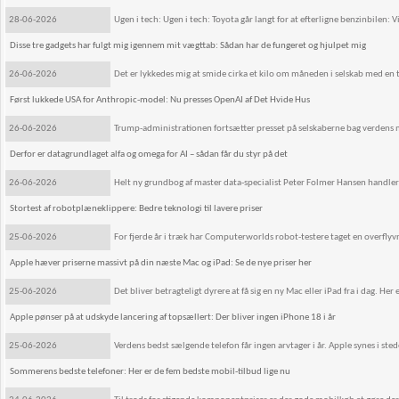
28-06-2026
Ugen i tech: Ugen i tech: Toyota går langt for at efterligne benzinbilen: Vi
Disse tre gadgets har fulgt mig igennem mit vægttab: Sådan har de fungeret og hjulpet mig
26-06-2026
Det er lykkedes mig at smide cirka et kilo om måneden i selskab med en t
Først lukkede USA for Anthropic-model: Nu presses OpenAI af Det Hvide Hus
26-06-2026
Trump-administrationen fortsætter presset på selskaberne bag verdens 
Derfor er datagrundlaget alfa og omega for AI – sådan får du styr på det
26-06-2026
Helt ny grundbog af master data-specialist Peter Folmer Hansen handler 
Stortest af robotplæneklippere: Bedre teknologi til lavere priser
25-06-2026
For fjerde år i træk har Computerworlds robot-testere taget en overfly
Apple hæver priserne massivt på din næste Mac og iPad: Se de nye priser her
25-06-2026
Det bliver betragteligt dyrere at få sig en ny Mac eller iPad fra i dag. He
Apple pønser på at udskyde lancering af topsællert: Der bliver ingen iPhone 18 i år
25-06-2026
Verdens bedst sælgende telefon får ingen arvtager i år. Apple synes i stede
Sommerens bedste telefoner: Her er de fem bedste mobil-tilbud lige nu