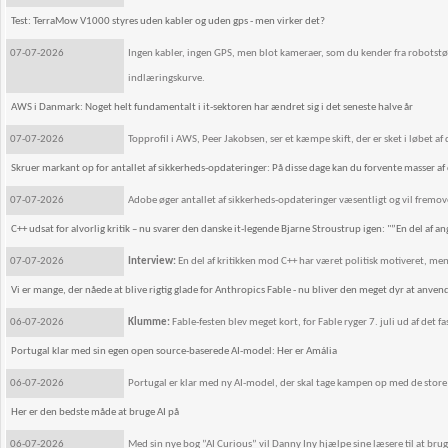
Test: TerraMow V1000 styres uden kabler og uden gps - men virker det?
07-07-2026
Ingen kabler, ingen GPS, men blot kameraer, som du kender fra robotstøvs
indlæringskurve.
AWS i Danmark: Noget helt fundamentalt i it-sektoren har ændret sig i det seneste halve år
07-07-2026
Topprofil i AWS, Peer Jakobsen, ser et kæmpe skift, der er sket i løbet af d
Skruer markant op for antallet af sikkerheds-opdateringer: På disse dage kan du forvente masser a
07-07-2026
Adobe øger antallet af sikkerheds-opdateringer væsentligt og vil fremo
C++ udsat for alvorlig kritik – nu svarer den danske it-legende Bjarne Stroustrup igen: "”En del af a
07-07-2026
Interview:
En del af kritikken mod C++ har været politisk motiveret, me
Vi er mange, der nåede at blive rigtig glade for Anthropics Fable - nu bliver den meget dyr at anven
06-07-2026
Klumme:
Fable-festen blev meget kort, for Fable ryger 7. juli ud af det
Portugal klar med sin egen open source-baserede AI-model: Her er Amália
06-07-2026
Portugal er klar med ny AI-model, der skal tage kampen op med de store
Her er den bedste måde at bruge AI på
06-07-2026
Med sin nye bog ”AI Curious” vil Danny Iny hjælpe sine læsere til at bruge