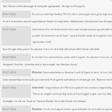
Test: Denne robot-støvsuger er kompakt og kapabel – fås lige nu til kuppris
03-07-2026
Ecovacs prisvenlige Deebot T90 Pro Omni støvsugerrobot giver high-end s
En af it-branchens største superstjerner fandt sin inspiration i København: Nu kommer han til byen
03-07-2026
Opfinderen af to af verdenshistoriens mest banebrydende og udbredte it-
projekt. Nu kommer han til byen - og skal blandt andet se sin gamle comput
rigmanden rundt.
Kun tre uger efter patch: Nu advarer Cisco om at kritisk sårbarhed aktivt bliver udnyttet
03-07-2026
En kritisk Cisco sårbarhed er under aktivt angreb. Nu advarer Cisco om, 
Nørgaard: Hvorfor i alverden skal vi styre noget, der ikke kan styres?
03-07-2026
Klumme:
Menneskeheden er åbenbart nødt til (igen) at lære, at man ikk
Uden danske Bjarne Stroustrups mere end 40 år gamle opfindelse vil verden gå i stå: "Bilerne ville ikke
03-07-2026
Interview:
I begyndelsen af 1980'erne opfandt den danske it-legende Bja
”Det er en meget mærkværdig tanke at have bygget noget, som har fået d
Guldager: I tre år var "bryd ud" bare en floskel. Nu er det blevet mit arbejde
02-07-2026
Klumme:
I tre år stod jeg på scenen og prædikede om at bryde ud og lave 