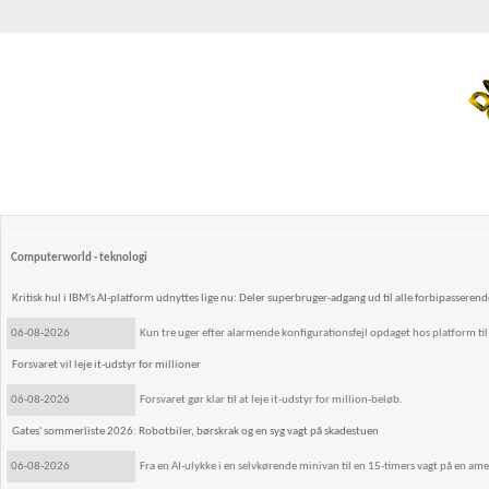
Computerworld - teknologi
Kritisk hul i IBM's AI-platform udnyttes lige nu: Deler superbruger-adgang ud til alle forbipasserend
06-08-2026
Kun tre uger efter alarmende konfigurationsfejl opdaget hos platform til 
Forsvaret vil leje it-udstyr for millioner
06-08-2026
Forsvaret gør klar til at leje it-udstyr for million-beløb.
Gates' sommerliste 2026: Robotbiler, børskrak og en syg vagt på skadestuen
06-08-2026
Fra en AI-ulykke i en selvkørende minivan til en 15-timers vagt på en am