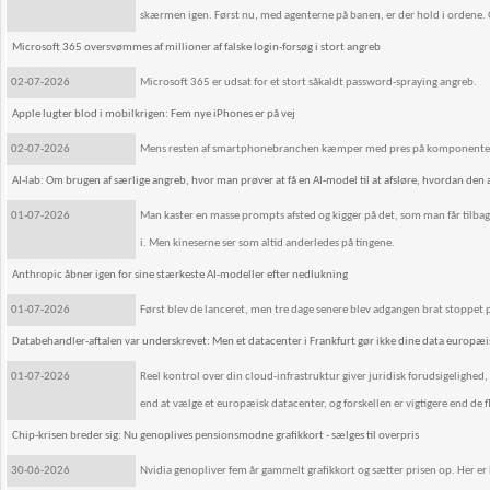
skærmen igen. Først nu, med agenterne på banen, er der hold i ordene. Og 
Microsoft 365 oversvømmes af millioner af falske login-forsøg i stort angreb
02-07-2026
Microsoft 365 er udsat for et stort såkaldt password-spraying angreb.
Apple lugter blod i mobilkrigen: Fem nye iPhones er på vej
02-07-2026
Mens resten af smartphonebranchen kæmper med pres på komponenter 
AI-lab: Om brugen af særlige angreb, hvor man prøver at få en AI-model til at afsløre, hvordan den 
01-07-2026
Man kaster en masse prompts afsted og kigger på det, som man får tilbag
i. Men kineserne ser som altid anderledes på tingene.
Anthropic åbner igen for sine stærkeste AI-modeller efter nedlukning
01-07-2026
Først blev de lanceret, men tre dage senere blev adgangen brat stoppet
Databehandler-aftalen var underskrevet: Men et datacenter i Frankfurt gør ikke dine data europæi
01-07-2026
Reel kontrol over din cloud-infrastruktur giver juridisk forudsigelighed
end at vælge et europæisk datacenter, og forskellen er vigtigere end de f
Chip-krisen breder sig: Nu genoplives pensionsmodne grafikkort - sælges til overpris
30-06-2026
Nvidia genopliver fem år gammelt grafikkort og sætter prisen op. Her er 