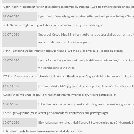
Ugen i tech: Mercedes giver sin storsællert en kæmpe overhaling / Google Pay strejker på en rækk
02-08-2026
Ugen i tech: Mercedes giver sin storsællert en kæmpe overhaling / Goog
Test: Nu får du high-end-egenskaber i en prisoverkommelig robotstøvsuger
31-07-2026
Roborock Qrevo Edge 2 Pro har næsten alle de egenskaber, du normalt f
nærmest det samme til den halve pris.
Henrik Zangenberg har valgt kinesisk AI: Kinesiske AI-modeller giver mig kontrollen tilbage
31-07-2026
Henrik Zangenberg er hoppet med på AI-AL-á-carte-trenden, hvor virksom
virksomhedens egen server.
DTU-professor advarer om store konsekvenser: "Hvad betyder AI-gigafabrikker for vores elnet, van
31-07-2026
Er Danmark klar til AI-gigafabrikker, spørger Brit Ross Winthereik, der 
EU stiller kæmpe milliardpulje til rådighed: Klar til investere i syv nye AI-gigafabrikker
30-07-2026
EU vil fremskynde den europæiske teknologiske suverænitet og åbner pulj
Forbrugervagthund går i flæsket på Microsoft for kontroversielle prisstigninger
30-07-2026
Blev forbrugerne vildledt, da Microsoft hævede priserne på Microsoft 
EU-milliardbøde får Google-konkurrenter til at stille sig i kø