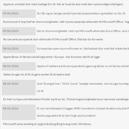
Apple er omsider klar med snedige Siri AI: Her er hvad du kan med den nye kunstige intelligens
09-06-2026
Siri får sig en længe ventet hjernetransplantation og hedder nu Siri AI.
Kommunal it-topchef ser store muligheder i det nye europæiske alternativ til Microsoft Office: 'Jeg h
09-06-2026
Der er store muligheder i det nye Microsoft-alternativ Euro-Office, som
Nu lanceres europæisk stor-alternativ til Microsoft Office: Det kan du forvente
08-06-2026
Europæiske open source-firmaer er i fællesskab klar med det måske først
Apple åbner sit første udviklingscenter i Europa - her kommer det til at ligge
08-06-2026
Apple vil tættere på de europæiske brugere og åbner nu sit første udvikl
Sådan bruger du AI til at gøre verden til et bedre sted
08-06-2026
Josh Tyrangiel har i ”AI for Good” besøgt mennesker, som bruger kunstig
ud af.
En helt ny type udvidelseskort finder vej til pc’en: Tilslutningsmulighederne er nærmest uendelige
08-06-2026
Et nyt udvidelseskort bygger AMD's bundkort-chipset direkte ind på et PC
skulle opgradere til et dyrt high-end bundkort.
Microsoft synes endelig at opgive årelang Bing-tvang inde i Windows