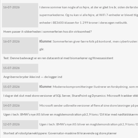
16-07-2026
I denne sommer kan nogle af os fejre, at der er gået tre år, siden de førs
supermarkederne. Og nu kan vi alle fejre, at WiFi 7-enheder er blevet t
enheder i BE3600-klassen for 1.299 kroner i deres egen netbutik.
Hvem passer it-sikkerheden i sommerferien hos din virksomhed?
16-07-2026
Klumme:
Sommerferien giver færre folk på kontoret, men cybertruslen k
går.
Test: Denne badevægt er en ren datacentral med biomarkører og fitnessassistent
15-07-2026
Angriberne bryder ikke ind — de logger ind
15-07-2026
Klumme:
Moderne kompromitteringer llustrerer en forskydning, som m
I dag er det slut med store versioner af SQL Server, SharePoint og Dynamics: Microsoft trækker stik
14-07-2026
Microsoft sender udbredte versioner af flere af sine store løsninger på pe
Ugen i tech: BMW’s nye iX5 bliver en magtdemonstration på 2,9 tons / DJI klar med nødfaldskærm 
12-07-2026
Ugen i tech: BMW’s nye iX5 bliver en magtdemonstration på 2,9 tons / 
Stortest af robotplæneklippere: Governator-maskine til krævende og store plæner