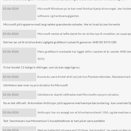
02-06-2026
Microsoft Windows pc'er kan med Nvidias hjælp blive noget, der holder s
software- og hardware-giganten.
Microsoft på trapperne med lang række spændende nyheder: Her er hvad du kan forvente
02-06-2026
Microsoft ventes at løfte sløret for en stribe nye AI-modeller, en supera
Det her ser ud til at blive årets vigtigste grafikkort-nyhed til gamerne: AMD RX 9070 GRE
02-06-2026
Mens grafikkort-markedet har ligget stille i næsten et år, sender AMD 
9070.
Vi har fundet 12 ledige it-stillinger, som du kan søge lige nu
02-06-2026
Kunne du være fristet af et nyt job hos Planbørnefonden, Banedanmark 
Udviklere raser over ny pris-struktur fra Microsoft
02-06-2026
Udviklere er stærkt utilfredse med Microsofts nye pris-struktur.
Nu er det officielt: AI-kometen Anthropic på trapperne med kæmpe børsnotering - kan overhale
02-06-2026
Anthropic har nu ansøgt om at blive børsnoteret i USA, og dermed kan se
Test: Sennheisers nye Momentum 5-hovedtelefoner er tæt på at være perfekte
01-06-2026
Med en batteritid på mere end 50 timer, høj komfort, lav vægt og ikke 