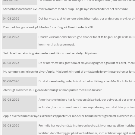
04-08-2026
I al stilhed er Mexicos tech-eksport til USA eksploderet, selv om landet 
Sårbarhedsdatabasen CVE oversvømmes med AI-slop - nogle nye sårbarheder er det rene vrøvl
04-08-2026
Det har vist sig, at AI-genererede sårbarheder, der er det rene vrøvl, er 
Danmark har gode kort på hånden for at fingre i AI-milliarder fra EU
04-08-2026
Danske virksomheder har en god chance for at få fingre i nogle af de mil
kommer til at kræve noget.
Test: I det her teknologiske mesterværk får du den bedste lyd til prisen
03-08-2026
De er nærmest designet som et smykke og ligner også lidt et i øret, men
Nu rammer ram-krisen for alvor Apple: Macbook Air ramt af omfattende forsyningsproblemer før s
03-08-2026
Du skal være hurtigt ude, hvis du vil nå at få fingre i en MacBook Air før 
Alvorligt sikkerhedshul gjorde det muligt at manipulere med DNA-beviser
03-08-2026
Amerikanske forskere har fundet en sårbarhed, der betyder, at der er 
er fundet, har nu udsendt en softwareopdatering, som skal løse proble
Apple oversvømmes af nye sikkerhedsrapporter: AI-modeller hallucinerer sig frem til sikkerhedshul
03-08-2026
For nylig har Apple måtte indføre en kvote på, hvor mange sikkerhedshull
kvalitet, der ofte bygger på sikkerhedshuller, som er blevet opdaget med