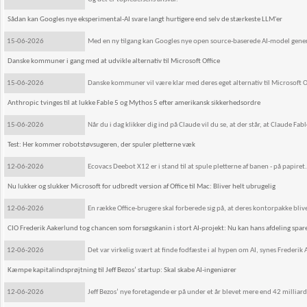
Sådan kan Googles nye eksperimental-AI svare langt hurtigere end selv de stærkeste LLM'er
15-06-2026
Med en ny tilgang kan Googles nye open source-baserede AI-model generer
Danske kommuner i gang med at udvikle alternativ til Microsoft Office
15-06-2026
Danske kommuner vil være klar med deres eget alternativ til Microsoft Of
Anthropic tvinges til at lukke Fable 5 og Mythos 5 efter amerikansk sikkerhedsordre
15-06-2026
Når du i dag klikker dig ind på Claude vil du se, at der står, at Claude Fabl
Test: Her kommer robotstøvsugeren, der spuler pletterne væk
12-06-2026
Ecovacs Deebot X12 er i stand til at spule pletterne af banen - på papiret.
Nu lukker og slukker Microsoft for udbredt version af Office til Mac: Bliver helt ubrugelig
12-06-2026
En række Office-brugere skal forberede sig på, at deres kontorpakke bliv
CIO Frederik Aakerlund tog chancen som forsøgskanin i stort AI-projekt: Nu kan hans afdeling spare
12-06-2026
Det var virkelig svært at finde fodfæste i al hypen om AI, synes Frederik
Kæmpe kapitalindsprøjtning til Jeff Bezos’ startup: Skal skabe AI-ingeniører
12-06-2026
Jeff Bezos’ nye foretagende er på under et år blevet mere end 42 milliar