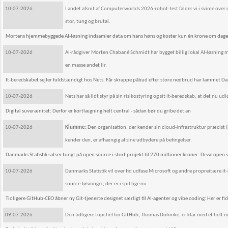
10-07-2026
I andet afsnit af Computerworlds 2026-robot-test falder vi i svime ov
stor, tung og brutal.
Mortens hjemmebyggede AI-løsning indsamler data om hans høns og koster kun én krone om dag
10-07-2026
AI-rådgiver Morten Chabané Schmidt har bygget billig lokal AI-løsning 
en masse andet lir.
It-beredskabet sejler fuldstændigt hos Nets: Får skrappe påbud efter store nedbrud har lammet 
10-07-2026
Nets har så lidt styr på sin risikostyring og sit it-beredskab, at det nu u
Digital suverænitet: Derfor er kortlægning helt central - sådan bør du gribe det an
10-07-2026
Klumme:
Den organisation, der kender sin cloud-infrastruktur præcist (hv
kender den, er afhængig af sine udbydere på betingelser.
Danmarks Statistik satser tungt på open source i stort projekt til 270 millioner kroner: Disse open s
10-07-2026
Danmarks Statistik vil over tid udfase Microsoft og andre propreitære it-
source-løsninger, der er i spil lige nu.
Tidligere GitHub-CEO åbner ny Git-tjeneste designet særligt til AI-agenter og vibe coding: Her er fi
09-07-2026
Den tidligere topchef for GitHub, Thomas Dohmke, er klar med et helt