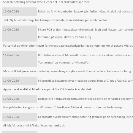
SpaceX-notering time for time: Her er det, der skal holdes øje med
12-06-2026
Raket- og AI-virksomheden SpaceX går i luften i dag. Nu skal det bevise 
Test: Ny billedteknologi har kæmpe potentiale, men forløsningen udebliver helt
11-06-2026
Micro RGB er den nyeste skærmteknologi i high-end-klassen, som alle de s
for bump på vejen i dette tv fra Samsung.
Fortørnet udvikler offentliggør for syvende gang på få dage farlige oplysninger for at genere Micros
11-06-2026
Blot få timer efter at Microsoft udsendte sin største sikkerhedsopdater
'fornærmet' og 'ydmyget' af Microsoft.
Microsoft bekymret over medarbejdernes brug af nylancerede Claude Fable 5: Kan være for farlig
11-06-2026
Microsoft er bekymret over medarbejdernes brug af Claude Fable 5, som
Apple trækker stikket til ældre apps på MacOS: Næste år er det slut
11-06-2026
Både ældre hardware og software sendes på pension af Apple i det kom
Ny opdatering kan gøre din Windows 11 hurtigere: Sådan aktiverer du den nye turbo-knap
10-06-2026
Microsofts nyeste sikkerhedsopdatering gemmer på en turboknap, der puster
AI-lab: Vi lever midt i AI-skuffelsernes mørke tid