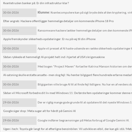
Kvantetruslen banker på: Er din infrastruktur klar?
30-06-2026
Klumme:
Kvantecomputere kan på sigt bryde dele af den kryptering, vi
Efter angreb: Hackere offentliggør hemmelige detaljer om kommende iPhone 18 Pro
30-06-2026
Ransomware-hackere lækker hemmelige detaljer om den kommende iPhon
Apple fremskynder sikkerheds-opdateringer: Er nu på vej til din iPhone
30-06-2026
Apple vil presset af AI haste-udsende en række sikkerheds-opdateringer ti
Sådan rykkede et hemmeligt AI-projekt helt ind i hjertet af USA's krigsmaskine
30-06-2026
Med bogen ”Project Maven” fortæller Katrina Manson historien om den amer
AI-satsning skulle erstatte ansatte - men slog fejl: Nu henter bilgigant flere hundrede erfarne medar
30-06-2026
Bilgiganten ville bruge AI til at finde fejl tidligere. Nu har en af verden
Sådan vil Microsoft forbedre dit liv med Windows 11: De første fem opdateringer kommer denne
29-06-2026
Der er rigtig mange gode grunde til at opdatere til det nyeste Windows 1
Google siger stop: Meta suger alt for hårdt på Gemini AI
29-06-2026
Google indfører begrænsninger på Metas forbrug af Google Gemini AI.
Ugen i tech: Toyota går langt for at efterligne benzinbilen: Vil udvikle en elbil, der kan gå i stå / Met