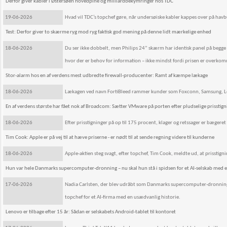
Derfor giver kabler i Østersøen hovedpine og milliardbekymringer hos TDC
19-06-2026
Hvad vil TDC’s topchef gøre, når undersøiske kabler kappes over på ha
Test: Derfor giver to skærme ryg mod ryg faktisk god mening på denne lidt mærkelige enhed
18-06-2026
Du ser ikke dobbelt, men Philips 24” skærm har identisk panel på begge si
hvor der er behov for information – ikke mindst fordi prisen er overkom
Stor-alarm hos en af verdens mest udbredte firewall-producenter: Ramt af kæmpe lækage
18-06-2026
Lækagen ved navn FortiBleed rammer kunder som Foxconn, Samsung, Lenovo
En af verdens største har fået nok af Broadcom: Sætter VMware på porten efter pludselige prisstig
18-06-2026
Efter prisstigninger på op til 175 procent, klager og retssager er bægeret n
Tim Cook: Apple er på vej til at hæve priserne - er nødt til at sende regning videre til kunderne
18-06-2026
Apple-aktien steg svagt, efter topchef, Tim Cook, meldte ud, at prisstigni
Hun var hele Danmarks supercomputer-dronning – nu skal hun stå i spidsen for et AI-selskab med en
17-06-2026
Nadia Carlsten, der blev udråbt som Danmarks supercomputer-dronning,
topchef for et AI-firma med en usædvanlig historie.
Lenovo er tilbage efter 15 år: Sådan er selskabets Android-tablet til kontoret