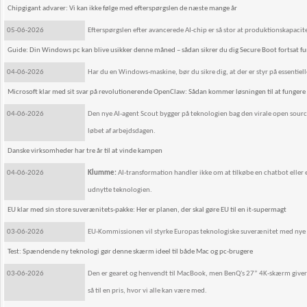
Chipgigant advarer: Vi kan ikke følge med efterspørgslen de næste mange år
05-06-2026
Efterspørgslen efter avancerede AI-chip er så stor at produktionskapacite
Guide: Din Windows pc kan blive usikker denne måned – sådan sikrer du dig Secure Boot fortsat f
04-06-2026
Har du en Windows-maskine, bør du sikre dig, at der er styr på essentiell
Microsoft klar med sit svar på revolutionerende OpenClaw: Sådan kommer løsningen til at fungere
04-06-2026
Den nye AI-agent Scout bygger på teknologien bag den virale open sour
løbet af arbejdsdagen.
Danske virksomheder har tre år til at vinde kampen
04-06-2026
Klumme:
AI-transformation handler ikke om at tilkøbe en chatbot eller 
udnytte teknologien.
EU klar med sin store suverænitets-pakke: Her er planen, der skal gøre EU til en it-supermagt
03-06-2026
EU-Kommissionen vil styrke Europas teknologiske suverænitet med nye in
Test: Spændende ny teknologi gør denne skærm ideel til både Mac og pc-brugere
03-06-2026
Den er gearet og henvendt til MacBook, men BenQ's 27” 4K-skærm giver og
så til en pris, hvor vi alle kan være med.