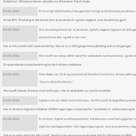
Kritisk hul i Windows Server udnyttes nu af hackere: Patch straks
03-06-2026
Et alvorligt sikkerhedshul kan gøre det muligt at afvikle kode på sårbare
AI-lab #35: Pludselig er det blevet dyrt at anvende AI, og folk reagerer, som de altid har gjort
03-06-2026
AI er pludselig blevet dyr at anvende, og folk reagerer ligesom de altid gø
dyrere bliver det, og det er fair nok.
Her er Microsofts helt nye kvantechip: Den er nu 1.000 gange mere pålidelig end sin forgænger
03-06-2026
Microsoft har netop løftet sløret for selskabets nye kvantechip, og de
En spændende insiderberetning fra tech-elitens redekasse
03-06-2026
Theo Baker var 18 år og nystartet på Stanford University, da han satte sig
"How to Rule the World."
Microsoft blæser til kamp mod Anthropic: Her er selskabets syv nye AI-modeller
03-06-2026
Sigtekornet var rettet mod Anthropic, da Microsoft tirsdag aften præsen
Her er de store digitale initiativer SSFRM-regeringen vil kæmpe for: Sundheds-it, uddannelse og AI
02-06-2026
En AI-fond, digital sundhedsassistent, hårdere kurs mod tech-giganter, t
digitale nedslagspunkter i det regeringsprogram, som præsenteres i dag
Det er nu eller aldrig for Microsoft: Nvidias nye satsning er knald eller fald for Windows og ARM