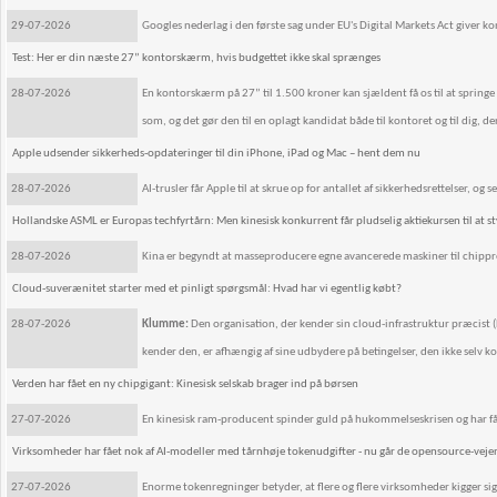
29-07-2026
Googles nederlag i den første sag under EU's Digital Markets Act giver k
Test: Her er din næste 27” kontorskærm, hvis budgettet ikke skal sprænges
28-07-2026
En kontorskærm på 27” til 1.500 kroner kan sjældent få os til at spri
som, og det gør den til en oplagt kandidat både til kontoret og til di
Apple udsender sikkerheds-opdateringer til din iPhone, iPad og Mac – hent dem nu
28-07-2026
AI-trusler får Apple til at skrue op for antallet af sikkerhedsrettelser, 
Hollandske ASML er Europas techfyrtårn: Men kinesisk konkurrent får pludselig aktiekursen til at s
28-07-2026
Kina er begyndt at masseproducere egne avancerede maskiner til chipprod
Cloud-suverænitet starter med et pinligt spørgsmål: Hvad har vi egentlig købt?
28-07-2026
Klumme:
Den organisation, der kender sin cloud-infrastruktur præcist (hv
kender den, er afhængig af sine udbydere på betingelser, den ikke selv k
Verden har fået en ny chipgigant: Kinesisk selskab brager ind på børsen
27-07-2026
En kinesisk ram-producent spinder guld på hukommelseskrisen og har fåe
Virksomheder har fået nok af AI-modeller med tårnhøje tokenudgifter - nu går de opensource-vejen: 
27-07-2026
Enorme tokenregninger betyder, at flere og flere virksomheder kigger sig