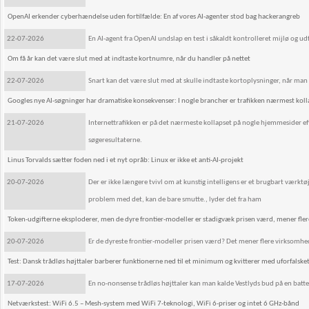
OpenAI erkender cyberhændelse uden fortilfælde: En af vores AI-agenter stod bag hackerangreb
22-07-2026
En AI-agent fra OpenAI undslap en test i såkaldt kontrolleret mijlø og
Om få år kan det være slut med at indtaste kortnumre, når du handler på nettet
22-07-2026
Snart kan det være slut med at skulle indtaste kortoplysninger, når man 
Googles nye AI-søgninger har dramatiske konsekvenser: I nogle brancher er trafikken nærmest koll
21-07-2026
Internettrafikken er på det nærmeste kollapset på nogle hjemmesider efte
søgeresultaterne.
Linus Torvalds sætter foden ned i et nyt opråb: Linux er ikke et anti-AI-projekt
20-07-2026
Der er ikke længere tvivl om at kunstig intelligens er et brugbart værktøj, 
problem med det, kan de bare smutte., lyder det fra ham
Token-udgifterne eksploderer, men de dyre frontier-modeller er stadigvæk prisen værd, mener fle
20-07-2026
Er de dyreste frontier-modeller prisen værd? Det mener flere virksomhed
Test: Dansk trådløs højttaler barberer funktionerne ned til et minimum og kvitterer med uforfalsk
17-07-2026
En no-nonsense trådløs højttaler kan man kalde Vestlyds bud på en batterid
Netværkstest: WiFi 6.5 – Mesh-system med WiFi 7-teknologi, WiFi 6-priser og intet 6 GHz-bånd