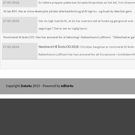
27-05-2026
En lettere prepper-pakke kan forsøde tilværelsen en hel del, hvis strøm
AI-lab #34: Her er mine eksempler på den allerbedste brug af AI lige nu - og hvad du ikke bør gøre
27-05-2026
Har du lagt mærke til, at du har sværere ved at huske og gengive et svar,
søgninger? Det er der en vigtig lære i.
Nomineret til årets CIO: Han har ansvaret for al teknologi i Københavns Lufthavn: “Sikkerhed er ga
27-05-2026
Nomineret til Årets CIO 2026:
Christian Saugman er nomineret til årets
Københavns Lufthavn har han ansvaret for alt fra sensorer i toiletdøre ti
Copyright
Data4u
2013 - Powered by
editor4u