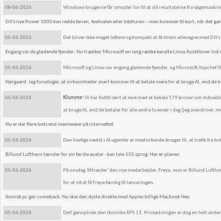
08-06-2026
Windows-brugerne får omsider lov til at slå resultaterne fra søgemaskine
DJI’s nye Power 1000 kan redde ferien, festivalen eller bådturen – men kommer til kort, når det gæ
05-06-2026
Det bliver ikke meget lettere og kompakt at få strøm allevegne med DJI
Engang var de glødende fjender: Nu trækker Microsoft en lang række kendte Linux-funktioner ind 
05-06-2026
Microsoft og Linux var engang glødende fjender, og Microsoft-topchef St
Nørgaard: Jeg forudsiger, at virksomheder snart kommer til at betale mere for at bruge AI, end de bet
05-06-2026
Klumme:
Vi har hidtil lært at leve med at betale 179 kroner om månede
at bruge AI, end de betaler for alle andre licenser i dag (jeg overdriver, m
Nu er der flere bots end mennesker på internettet
05-06-2026
Den hastige vækst i AI-agenter er medvirkende årsager til, at trafik fra b
Billund Lufthavn tænder for sin første avatar - kan tale 155 sprog: Her er planen
05-06-2026
På onsdag 'tiltræder' den nye medarbejder, Freya, som er Billund Lufthavn
for at nå at få Freya færdig til lanceringen.
Ikonisk pc gør comeback: Nu skal den dyste direkte med Apples billige Macbook Neo
05-06-2026
Dell genopliver den ikoniske XPS 13. Prissætningen er dog en helt ande