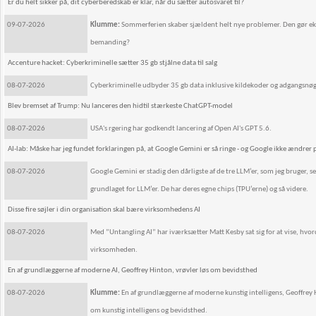
Er du helt sikker på, dit cyberberedskab er klar, når du sætter autosvaret til?
09-07-2026
Klumme:
Sommerferien skaber sjældent helt nye problemer. Den gør eksi
bemanding?
Accenture hacket: Cyberkriminelle sætter 35 gb stjålne data til salg
08-07-2026
Cyberkriminelle udbyder 35 gb data inklusive kildekoder og adgangsnøgle
Blev bremset af Trump: Nu lanceres den hidtil stærkeste ChatGPT-model
08-07-2026
USA's rgering har godkendt lancering af Open AI's GPT 5.6.
AI-lab: Måske har jeg fundet forklaringen på, at Google Gemini er så ringe - og Google ikke ændrer 
08-07-2026
Google Gemini er stadig den dårligste af de tre LLM’er, som jeg bruger,
grundlaget for LLM’er. De har deres egne chips (TPU’erne) og så videre.
Disse fire søjler i din organisation skal bære virksomhedens AI
08-07-2026
Med ”Untangling AI” har iværksætter Matt Kesby sat sig for at vise, hvor
virksomheden.
En af grundlæggerne af moderne AI, Geoffrey Hinton, vrøvler løs om bevidsthed
08-07-2026
Klumme:
En af grundlæggerne af moderne kunstig intelligens, Geoffrey H
om kunstig intelligens og bevidsthed.