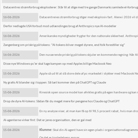
Datacentres strømforbrug eksploderer: Står til at stige med tre gange Danmarks samlede el-forbrug
16-06-2026
Datacentrenes strømforbrug stiger med eksplosiv fart. Alene i 2026 vil 
Derfor nedlagde USA forbud mod udlændinges brug af Anthropics nye AI-modeller
16-06-2026
Amerikanske myndigheder frygter for den nationale sikkerhed. Anthropic af
Zangenberg om priskrig på tokens: ”AI-tokens bliver meget dyrere, end folk forestiller sig”
16-06-2026
Den nuværende priskrig på tokens skjuler en kommende regning: Når AI-fo
Disse nye Windows-pc’er skal tage kampen op med Apples billige Macbook Neo
15-06-2026
Apple så ud til at slå store dele af pc-markedet i stykker med Macbook 
Ny gratis AI blander sig i toppen: Så tæt kommer den på ChatGPT og Claude
15-06-2026
Kinesisk open source model kan afvikles gratis på egen hardware og kan 
Drop de dyre AI-tokens: Sådan får du meget mere for pengene hos Claude og ChatGPT
15-06-2026
En ny analyse viser, at man kan få op til 98,5 procent rabat, hvis man d
AI-agenterne virker fint: Det er jeres organisation, den er gal med
15-06-2026
Klumme:
Skal din AI-agent have sin egen plads i organisationsdiagramm
Og det er topledelsens ansvar.