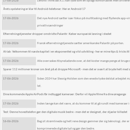
17-06-2026
Lenovo ThinkTab X11 kan lyde som en oplagt kontortablet men brillerer 
Årets opdatering er klar til Android-telefoner: Her er Android 17
17-06-2026
Det nye Android sætter især fokus på multitasking med flydende app-vi
privatlivsændringer
Efterretningstjenester dropper omstridte Palantir: Køber europæisk løsning i stedet
17-06-2026
Fransk efterretningstjeneste sætter amerikanske Palantir på porten.
AI-lab: Velkommen til næste kapitel i en eksponentiel og vild udvikling - her er mine tips & tricks til 
17-06-2026
Alle overraskes tilsyneladende over, at det koster mange penge at bruge ma
Sparer 112 millioner kroner om året på at droppe Microsoft - men det er svært at bryde helt med 
17-06-2026
Siden 2024 har Slesvig-Holsten som den eneste tyske delstat arbejdet m
let.
Dine kommende Apple AirPods får indbygget kameraer: Derfor vil Apple filme fra dine øregange
17-06-2026
Inden længe kan det være, at du kommer til at gå rundt med kameraer i di
Test: Denne hovedtelefon gør den digitale musik bedre - men det er designet, der stjæler billedet
16-06-2026
Bag sit strømlinede og helt rene design gemmer der sig teknologi, der er
komprimerede digitale lyd og gør den bedre.