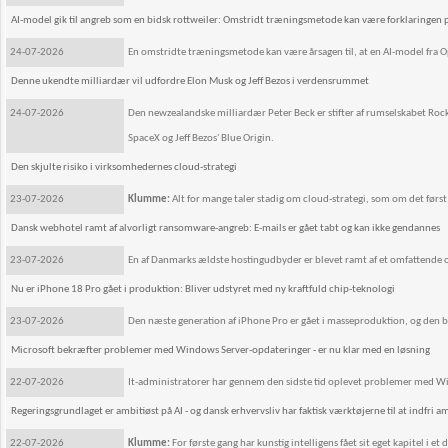
AI-model gik til angreb som en bidsk rottweiler: Omstridt træningsmetode kan være forklaringe
24-07-2026
En omstridte træningsmetode kan være årsagen til, at en AI-model fra O
Denne ukendte milliardær vil udfordre Elon Musk og Jeff Bezos i verdensrummet
24-07-2026
Den newzealandske milliardær Peter Beck er stifter af rumselskabet Rocke
SpaceX og Jeff Bezos' Blue Origin.
Den skjulte risiko i virksomhedernes cloud-strategi
23-07-2026
Klumme:
Alt for mange taler stadig om cloud-strategi, som om det førs
Dansk webhotel ramt af alvorligt ransomware-angreb: E-mails er gået tabt og kan ikke gendannes
23-07-2026
En af Danmarks ældste hostingudbyder er blevet ramt af et omfattende o
Nu er iPhone 18 Pro gået i produktion: Bliver udstyret med ny kraftfuld chip-teknologi
23-07-2026
Den næste generation af iPhone Pro er gået i masseproduktion, og den bl
Microsoft bekræfter problemer med Windows Server-opdateringer - er nu klar med en løsning
22-07-2026
It-administratorer har gennem den sidste tid oplevet problemer med Wi
Regeringsgrundlaget er ambitiøst på AI - og dansk erhvervsliv har faktisk værktøjerne til at indfri 
22-07-2026
Klumme:
For første gang har kunstig intelligens fået sit eget kapitel i e