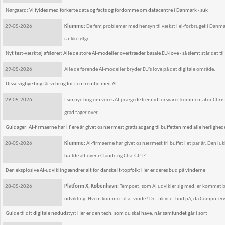
Nørgaard: Vi fyldes med forkerte data og facts og fordomme om datacentre i Danmark - suk
29-05-2026
Klumme:
De fem problemer med hensyn til vækst i el-forbruget i Danmar
rækkefølge.
Nyt test-værktøj afslører: Alle de store AI-modeller overtræder basale EU-love - så slemt står det til
29-05-2026
Alle de førende AI-modeller bryder EU's love på det digitale område.
Disse vigtige ting får vi brug for i en fremtid med AI
29-05-2026
I sin nye bog om vores AI-prægede fremtid forsvarer kommentator Christi
grad tager over.
Guldager: AI-firmaerne har i flere år givet os nærmest gratis adgang til buffetten med alle herlighede
28-05-2026
Klumme:
AI-firmaerne har givet os nærmest fri buffet i et par år. Den luk
hælde alt over i Claude og ChatGPT?
Den eksplosive AI-udvikling ændrer alt for danske it-topfolk: Her er deres bud på vinderne
28-05-2026
Platform X, København:
Tempoet, som AI udvikler sig med, er kommet bag 
udvikling. Hvem kommer til at vinde? Det fik vi et bud på, da Compute
Guide til dit digitale nødudstyr: Her er den tech, som du skal have, når samfundet går i sort