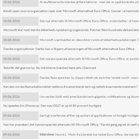
10-06-2026
AI-skuffelserne forstærkes af flere faktorer - men der er også konkrete udv
Kendt open source-organisation raser over Microsoft-alternativet Euro-Office: Gavner i al hemmel
10-06-2026
Det nye alternativ til Microsoft Office, Euro-Office, understøtter i al 
Microsoft klar med største sikkerheds-opdatering nogensinde: Patcher flere hundrede sårbare løsn
10-06-2026
Microsoft iværksætter en rekordstor runde af sikkerhedsopdateringer. De
Danske organisationer: Derfor kan vi få gavn af lanceringen af Microsoft-alternativet Euro-Office
10-06-2026
Det nye europæiske alternativ til Microsoft Office, Euro-Office, er posit
Tesla får det grønne lys: Nu må bilerne (næsten) køre selv i Danmark
10-06-2026
Danske Tesla-ejere kan nu slippe rattett når de triller landet rundt - men 
Kan den norske Remarkable-tablet redde os fra amerikansk tech og nettets kværnende malstrøm?
09-06-2026
I en verden fyldt med amerikanske tech-giganter, notifikationer og doomsc
Nu speedes din iPhone op: Den nye iOS27 er op til 80 procent hurtigere
09-06-2026
Særligt overførsler af filer og opstart af applikationer vil foregår hur
Han har prøvekørt det nye europæiske alternativ till Microsoft Office: “Første gang jeg ser et reelt a
09-06-2026
Interview:
Henrik L. Mohr fra Librelab har testet Euro-Office, der kan b