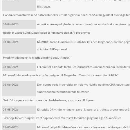
til stregen.
Har du demonstreret mod datacentre eller udtalt dig kritisk om AI? USA er begyndt at overvåge te
01-06-2026
Amerikanske myndigheder advarer internt om anti-tech ekstremisme og fry
Replik til Jacob Lund: Datafriktion er kun halvdelen af AI-problemet
01-06-2026
Klumme:
Jacob Lund fra NNT Data har fat i den lange ende, når han pege
står ikke i ERP-systemet.
Hvad hvis du lod en AI træffe alle dine beslutninger?
01-06-2026
I ”I Am Not a Robot” fortæller journalisten Joanna Stern om, hvad der ske
Microsoft klar med ny serie af pc'er designet til AI-agenter: "Den største revolution i 40 år"
01-06-2026
Den nye pc-serie indeholder en helt nye Nvidia-udviklet CPU, og Jense
smartphonen revolutionerede telefonen.
Test: DJI's nyeste mini-drone er den bedste drone, som du kan få lige nu
29-05-2026
Kinesiske DJI vinder endnu en gang i klassen af ultralette droner under 
Tårnhøje forventninger: Om få dage lancerer Microsoft for første gang sine egne AI-modeller
29-05-2026
Microsoft vil på Build-konferencen i næste lancere en række egenudvikl