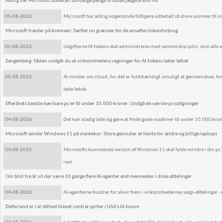
Aldrig har Microsoft udbetalt så mange penge til dusørjægere som nu
05-08-2026
Microsoft har aldrig nogensinde tidligere udbetalt så store summer til 
Microsoft træder på bremsen: Sætter nu grænser for de ansattes tokenforbrug
05-08-2026
Udgifterne til tokens skal administreres med samme disciplin, som alle an
Zangenberg: Sådan undgår du at virksomhedens regninger for AI-tokens løber løbsk
05-08-2026
AI minder om cloud, for det er fuldstændigt umuligt at gennemskue, hvor
løbe løbsk.
Efterårets bedste bærbare pc'er til under 10.000 kroner: Undgå de værste prisstigninger
04-08-2026
Det kan stadig lade sig gøre at finde gode maskiner til under 10.000 kron
Microsoft sender Windows 11 på slankekur: Store gevinster at hente for ældre og billige laptops
04-08-2026
Microsofts kommende version af Windows 11 skal fylde mindre i din pc
ram.
Om blot tre år vil der være 10 gange flere AI-agenter end mennesker i disse afdelinger
04-08-2026
AI-agenterne buldrer for alvor frem i virksomhedernes salgs-afdelinger - 
Dette land er i al stilhed blevet central spiller i USA's AI-boom