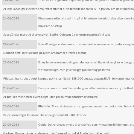
24-06-2026
Til trods for stigende komponentpriser er der gode mobilkøb at gøre der
AI-lab: Sådan går kineserne målrettet efter at blive førende inden for AI - også selv om de er (lidt) ba
24-06-2026
Kineserne sætter alle sejl ind på at blive førende midt i den stigende er
nuværende setup.
SpaceX lejer mere ud af arvesølvet: Sætter Colossus 2’s enorme regnekraft til salg
24-06-2026
SpaceX sælger endnu mere ud af sin mest avancerede computeres regnek
Dobbelt-test: To friske bud på lyden af sommer direkte i ørerne
23-06-2026
En ny let over-ear-model og en, der nærmest ligner et smykke, er begg
vidt forskellige, men giver begge god mening på farten.
Pilottest har straks udløst kæmpe-gevinster: Nu får 185.000 ansatte adgang til AI - forventer marka
23-06-2026
Den spanske storbank Santander giver efter særdeles succesrig pilottest
AI gør ikke mennesker overflødige - den gør dumme spørgsmål farligere
23-06-2026
Klumme:
AI kan skrive kode hurtigere end noget menneske. Men hvis vi ik
Pc-priserne stiger for alvor: Her er de gode køb til 5.000 kroner
22-06-2026
Guide: Det er blevet dyrere at anskaffe sig en ny maskine til hjemmet, stu
Gartner: Pas nu på med at droppe mainframe på grund af AI - det kan gå helt galt